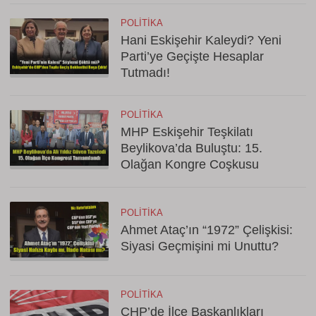
POLITIKA
Hani Eskişehir Kaleydi? Yeni
Parti’ye Geçişte Hesaplar
Tutmadı!
POLITIKA
MHP Eskişehir Teşkilatı
Beylikova’da Buluştu: 15.
Olağan Kongre Coşkusu
POLITIKA
Ahmet Ataç’ın “1972” Çelişkisi:
Siyasi Geçmişini mi Unuttu?
POLITIKA
CHP’de İlçe Başkanlıkları