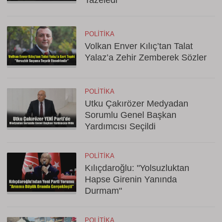
Tazeledi
POLITIKA
Volkan Enver Kılıç’tan Talat
Yalaz’a Zehir Zemberek Sözler
POLITIKA
Utku Çakırözer Medyadan
Sorumlu Genel Başkan
Yardımcısı Seçildi
POLITIKA
Kılıçdaroğlu: "Yolsuzluktan
Hapse Girenin Yanında
Durmam"
POLITIKA