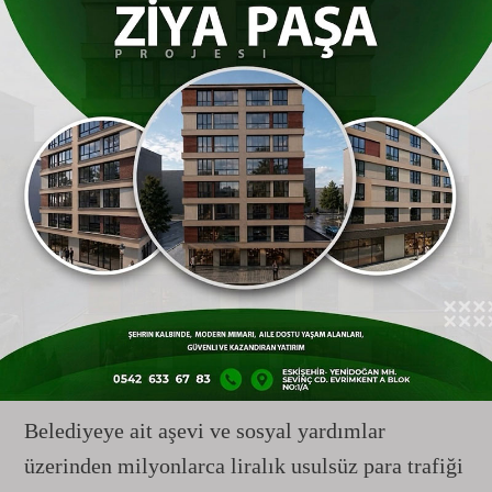
bayramdan hemen sonra başlatıyoruz."
"Garibanın Boğazından Geçecek Aşevi
Lokmasına Göz Diktiler"
Konuşmasının tonunu sertleştiren Albayrak,
geçtiğimiz haftalarda
Eskişehir
Cumhuriyet
Başsavcılığı koordinesinde Tepebaşı
Belediyesi'ne düzenlenen ve aralarında belediye
başkan yardımcıları ile özel kalem müdürünün de
bulunduğu 15 kişinin tutuklandığı dev yolsuzluk
operasyonuna değindi.
Belediyeye ait aşevi ve sosyal yardımlar
üzerinden milyonlarca liralık usulsüz para trafiği