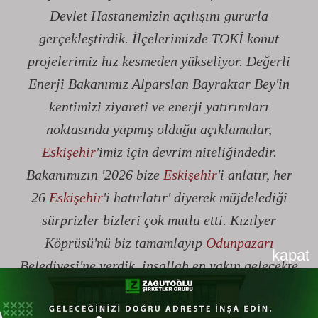
Devlet Hastanemizin açılışını gururla
gerçekleştirdik. İlçelerimizde TOKİ konut
projelerimiz hız kesmeden yükseliyor. Değerli
Enerji Bakanımız Alparslan Bayraktar Bey'in
kentimizi ziyareti ve enerji yatırımları
noktasında yapmış olduğu açıklamalar,
Eskişehir
'imiz için devrim niteliğindedir.
Bakanımızın '2026 bize
Eskişehir
'i anlatır, her
26
Eskişehir
'i hatırlatır' diyerek müjdelediği
sürprizler bizleri çok mutlu etti. Kızılyer
Köprüsü'nü biz tamamlayıp
Odunpazarı
kapat
Belediyesi'ne verdik, inşallah en yakın gelecekte
üst yapısını bitirip hizmete açacaklar.
Kalaba'nın önündeki yol çalışmasını da