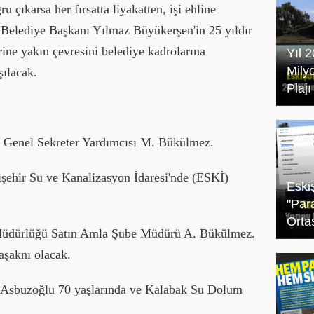
u çıkarsa her fırsatta liyakatten, işi ehline
Belediye Başkanı Yılmaz Büyükerşen'in 25 yıldır
yerine yakın çevresini belediye kadrolarına
Yıl 
Mily
şılacak.
Plaj
i Genel Sekreter Yardımcısı M. Bükülmez.
şehir Su ve Kanalizasyon İdaresi'nde (ESKİ)
Eski
"Par
Orta
Müdürlüğü Satın Amla Şube Müdürü A. Bükülmez.
başaknı olacak.
 Asbuzoğlu 70 yaşlarında ve Kalabak Su Dolum