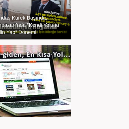
ndaş Kürek Başında:
pazarı’nda “Kendi Yolunu
in Yap” Dönemi!