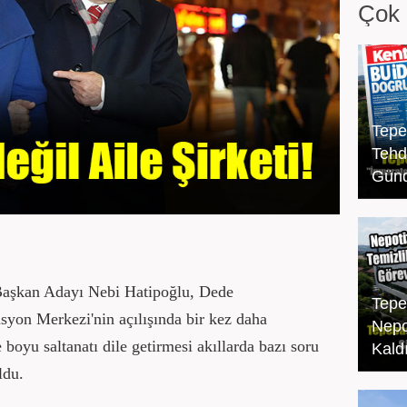
Çok 
Tepe
Tehdi
Gün
Başkan Adayı Nebi Hatipoğlu, Dede
Tepe
yon Merkezi'nin açılışında bir kez daha
Nepo
 boyu saltanatı dile getirmesi akıllarda bazı soru
Kaldı
ldu.