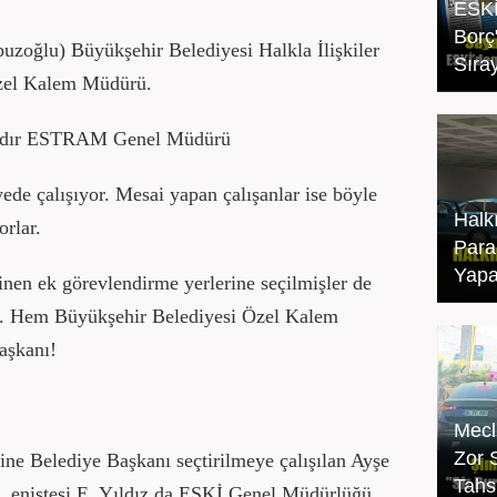
ESKİ
Borç
buzoğlu) Büyükşehir Belediyesi Halkla İlişkiler
Sıray
zel Kalem Müdürü.
yındır ESTRAM Genel Müdürü
ede çalışıyor. Mesai yapan çalışanlar ise böyle
Halk
orlar.
Para
Yapa
inen ek görevlendirme yerlerine seçilmişler de
u. Hem Büyükşehir Belediyesi Özel Kalem
aşkanı!
Mecl
Zor 
ne Belediye Başkanı seçtirilmeye çalışılan Ayşe
Tahsi
ı, eniştesi E. Yıldız da ESKİ Genel Müdürlüğü