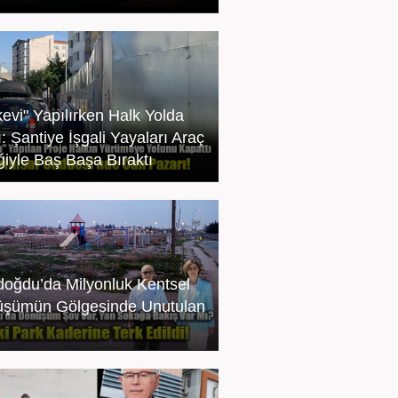
kevi" Yapılırken Halk Yolda
: Şantiye İşgali Yayaları Araç
iğiyle Baş Başa Bıraktı
oğdu’da Milyonluk Kentsel
şümün Gölgesinde Unutulan