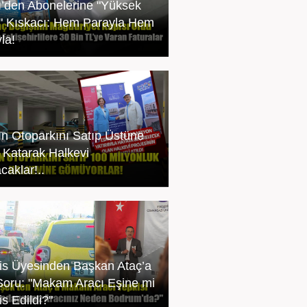
’den Abonelerine "Yüksek
" Kıskacı: Hem Parayla Hem
la!
ın Otoparkını Satıp Üstüne
 Katarak Halkevi
caklar!..
is Üyesinden Başkan Ataç’a
Soru: "Makam Aracı Eşine mi
s Edildi?"