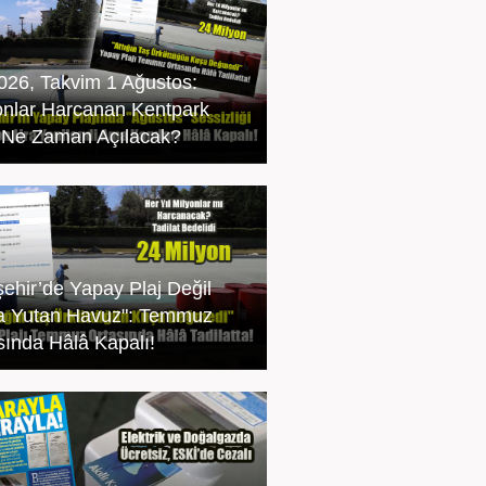
2026, Takvim 1 Ağustos:
onlar Harcanan Kentpark
ı Ne Zaman Açılacak?
şehir’de Yapay Plaj Değil
a Yutan Havuz": Temmuz
sında Hâlâ Kapalı!