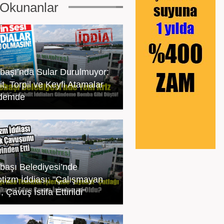
Okunanlar
başı’nda Sular Durulmuyor:
t, Torpil ve Keyfi Atamalar
demde
başı Belediyesi’nde
tizm İddiası: "Çalışmayan
, Çavuş İstifa Ettirildi"