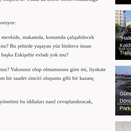
soruyor:
r mevkide, makamda, konumda çalışabilecek
"Hal
Kaldı
z mı? Bu şehirde yaşayan yüz binlerce insan
Traf
 başka Eskişehir evladı yok mu?
nuz? Yakınınız olup olmamasına göre mi, liyakate
m bir saadet zinciri oluşumu gibi bir kazanç
Günd
Dönü
önetimi bu iddiaları nasıl cevaplandıracak,
Park