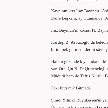
Kaynının kızı Iraz Bayındır (As
Daire Başkanı, aynı zamanda Ö
Iraz Bayındır'ın kocası H. Ba
Kardeşi Z. Asbuzoğlu da belediy
birini pek görmediklerini söylüy
Halkın gözünde kıyak olarak bil
var. Örneğin B. Değirmencioğl
Müdürü hem de Teftiş Kurulu B
Peki bitti mi? Bitmedi.
Şimdi Yılmaz Büyükerşen'in yeri
Ünlüce'nin kız kardeşinin kocas