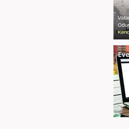
Vata
Odun
Kend